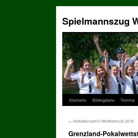
Zum
Inhalt
Spielmannszug W
springen
Startseite
Bildergalerie
Termine
←
Herbstkonzert in Wertherbruch 2018
Grenzland-Pokalwettst