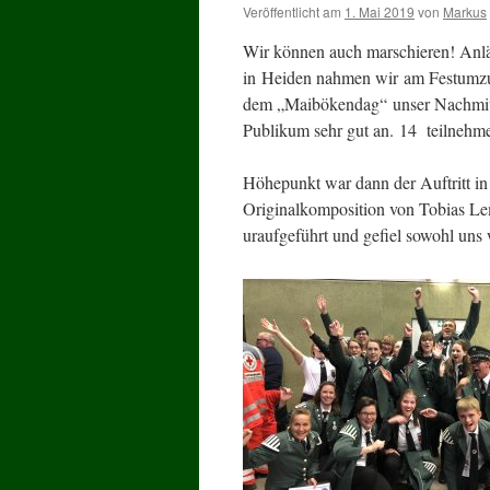
Veröffentlicht am
1. Mai 2019
von
Markus
Wir können auch marschieren! Anläß
in Heiden nahmen wir am Festumzug 
dem „Maibökendag“ unser Nachmit
Publikum sehr gut an. 14 teilnehme
Höhepunkt war dann der Auftritt in
Originalkomposition von Tobias Le
uraufgeführt und gefiel sowohl uns