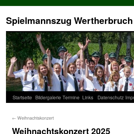
Zum
Inhalt
Spielmannszug Wertherbruch 
springen
Startseite
Bildergalerie
Termine
Links
Datenschutz
Imp
←
Weihnachtskonzert
Weihnachtskonzert 2025